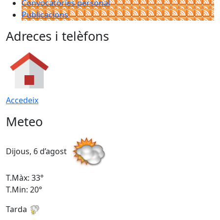
Convocatòries personal
Publicacions
Adreces i telèfons
Accedeix
Meteo
Dijous, 6 d’agost
D
T.Màx: 33°
T
T.Min: 20°
T
Tarda