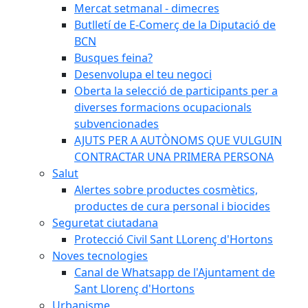
Mercat setmanal - dimecres
Butlletí de E-Comerç de la Diputació de
BCN
Busques feina?
Desenvolupa el teu negoci
Oberta la selecció de participants per a
diverses formacions ocupacionals
subvencionades
AJUTS PER A AUTÒNOMS QUE VULGUIN
CONTRACTAR UNA PRIMERA PERSONA
Salut
Alertes sobre productes cosmètics,
productes de cura personal i biocides
Seguretat ciutadana
Protecció Civil Sant LLorenç d'Hortons
Noves tecnologies
Canal de Whatsapp de l'Ajuntament de
Sant Llorenç d'Hortons
Urbanisme