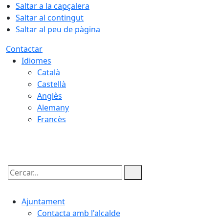
Saltar a la capçalera
Saltar al contingut
Saltar al peu de pàgina
Contactar
Idiomes
Català
Castellà
Anglès
Alemany
Francès
06.08.2026 | 06:51
Cercar:
Ajuntament
Contacta amb l'alcalde