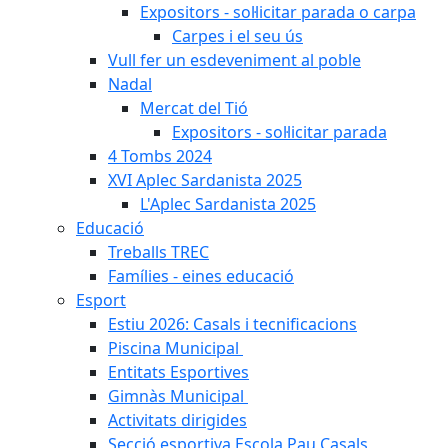
Expositors - sol·licitar parada o carpa
Carpes i el seu ús
Vull fer un esdeveniment al poble
Nadal
Mercat del Tió
Expositors - sol·licitar parada
4 Tombs 2024
XVI Aplec Sardanista 2025
L'Aplec Sardanista 2025
Educació
Treballs TREC
Famílies - eines educació
Esport
Estiu 2026: Casals i tecnificacions
Piscina Municipal
Entitats Esportives
Gimnàs Municipal
Activitats dirigides
Secció esportiva Escola Pau Casals