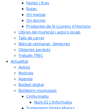
Festes i fires
Rutes
On menjar
On dormir
Productes de St LLorenç d'Hortons
Llibres del municipi i autors locals
Talls de carrer
Mercat setmanal - dimecres
Objectes perduts
Treballs TREC
Actualitat
Avisos
Notícies
Agenda
Butlletí digital
Butlletins municipals
L'informatiu
Núm.02 L'Informatiu
Suplements Festes Majors