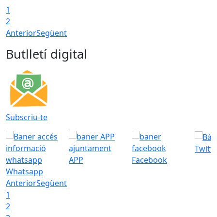
1
2
Anterior
Següent
Butlletí digital
Subscriu-te
Twitt
APP
Facebook
Whatsapp
Anterior
Següent
1
2