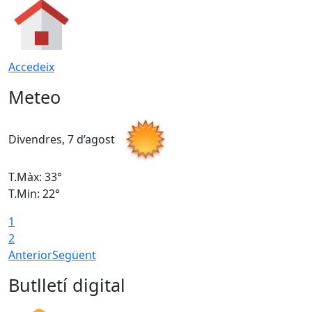
Accedeix
Meteo
Divendres, 7 d’agost
D
T.Màx: 33°
T
T.Min: 22°
T
1
2
Anterior
Següent
Butlletí digital