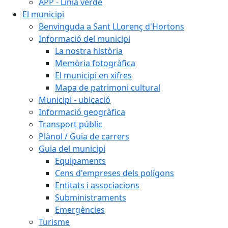
APP - Línia verde
El municipi
Benvinguda a Sant LLorenç d'Hortons
Informació del municipi
La nostra història
Memòria fotogràfica
El municipi en xifres
Mapa de patrimoni cultural
Municipi - ubicació
Informació geogràfica
Transport públic
Plànol / Guia de carrers
Guia del municipi
Equipaments
Cens d'empreses dels polígons
Entitats i associacions
Subministraments
Emergències
Turisme