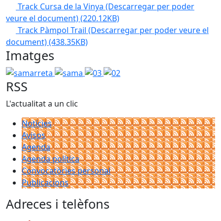
Track Cursa de la Vinya (Descarregar per poder
veure el document)
(220.12KB)
Track Pàmpol Trail (Descarregar per poder veure el
document)
(438.35KB)
Imatges
samarreta
sama
03
02
RSS
L'actualitat a un clic
Notícies
Avisos
Agenda
Agenda política
Convocatòries personal
Publicacions
Adreces i telèfons