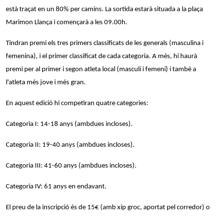
està traçat en un 80% per camins. La sortida estarà situada a la plaça
Marimon Llança i començarà a les 09.00h.
Tindran premi els tres primers classificats de les generals (masculina i
femenina), i el primer classificat de cada categoria. A més, hi haurà
premi per al primer i segon atleta local (masculí i femení) i també a
l'atleta més jove i més gran.
En aquest edició hi competiran quatre categories:
Categoria I: 14-18 anys (ambdues incloses).
Categoria II: 19-40 anys (ambdues incloses).
Categoria III: 41-60 anys (ambdues incloses).
Categoria IV: 61 anys en endavant.
El preu de la inscripció és de 15€ (amb xip groc, aportat pel corredor) o