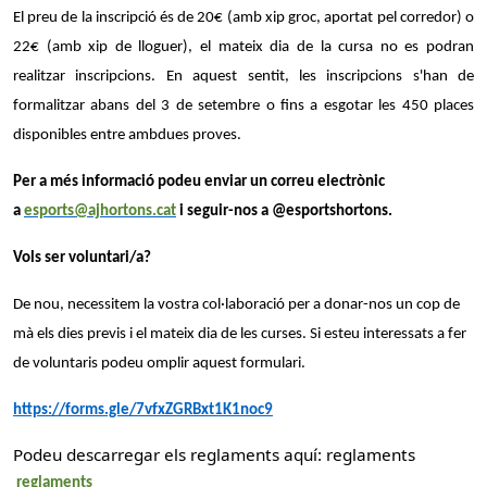
El preu de la inscripció és de 20€ (amb xip groc, aportat pel corredor) o
22€ (amb xip de lloguer), el mateix dia de la cursa no es podran
realitzar inscripcions. En aquest sentit, les inscripcions s'han de
formalitzar abans del 3 de setembre o fins a esgotar les 450 places
disponibles entre ambdues proves.
Per a més informació podeu enviar un correu electrònic
a
esports@ajhortons.cat
i seguir-nos a @esportshortons.
Vols ser voluntari/a?
De nou, necessitem la vostra col·laboració per a donar-nos un cop de
mà els dies previs i el mateix dia de les curses. Si esteu interessats a fer
de voluntaris podeu omplir aquest formulari.
https://forms.gle/7vfxZGRBxt1K1noc9
Podeu descarregar els reglaments aquí: reglaments
reglaments