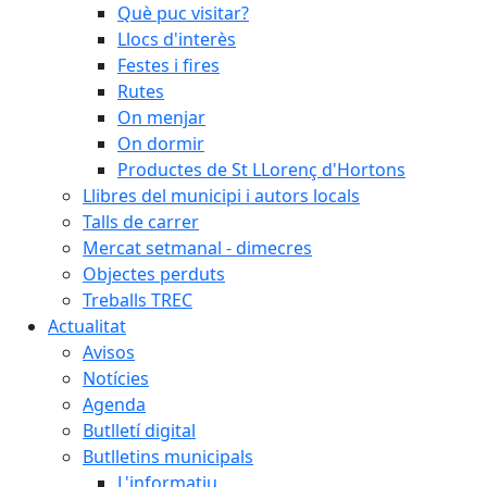
Què puc visitar?
Llocs d'interès
Festes i fires
Rutes
On menjar
On dormir
Productes de St LLorenç d'Hortons
Llibres del municipi i autors locals
Talls de carrer
Mercat setmanal - dimecres
Objectes perduts
Treballs TREC
Actualitat
Avisos
Notícies
Agenda
Butlletí digital
Butlletins municipals
L'informatiu