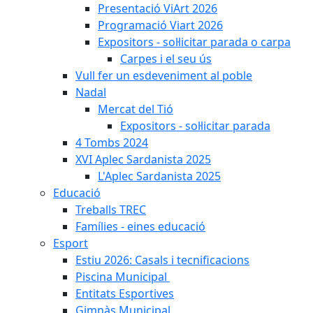
Presentació ViArt 2026
Programació Viart 2026
Expositors - sol·licitar parada o carpa
Carpes i el seu ús
Vull fer un esdeveniment al poble
Nadal
Mercat del Tió
Expositors - sol·licitar parada
4 Tombs 2024
XVI Aplec Sardanista 2025
L'Aplec Sardanista 2025
Educació
Treballs TREC
Famílies - eines educació
Esport
Estiu 2026: Casals i tecnificacions
Piscina Municipal
Entitats Esportives
Gimnàs Municipal