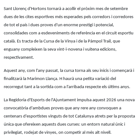
Sant Llorenç d'Hortons tornarà a acollir el pròxim mes de setembre
dues de les cites esportives més esperades pels corredors i corredores
de tot el país i dues proves d'un enorme prestigi i potencial,
consolidades com a esdeveniments de referència en el circuit esportiu
català. Es tracta de la Cursa de la Vinya i de la Pàmpol Trail, que
enguany compleixen la seva vint-i-novena i vuitena edicions,
respectivament.
Aquest any, com l'any passat, la cursa torna als seu inicis i començarà i
finalitzarà la Marimon Llança. H haurà una petita variació del
recorregut tant a la sortida com a l'arribada respecte els últims anys.
La Regidoria d'Esports de l'Ajuntament impulsa aquest 2026 una nova
convocatòria d'ambdues proves que any rere any convoquen a
centenars d'esportistes vinguts de tot Catalunya atrets per la proposta
única que ofereixen aquests dues curses: un entorn natural únic i
privilegiat, rodejat de vinyes, on competir al més alt nivell.