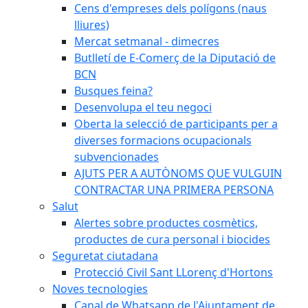
Cens d'empreses dels polígons (naus
lliures)
Mercat setmanal - dimecres
Butlletí de E-Comerç de la Diputació de
BCN
Busques feina?
Desenvolupa el teu negoci
Oberta la selecció de participants per a
diverses formacions ocupacionals
subvencionades
AJUTS PER A AUTÒNOMS QUE VULGUIN
CONTRACTAR UNA PRIMERA PERSONA
Salut
Alertes sobre productes cosmètics,
productes de cura personal i biocides
Seguretat ciutadana
Protecció Civil Sant LLorenç d'Hortons
Noves tecnologies
Canal de Whatsapp de l'Ajuntament de