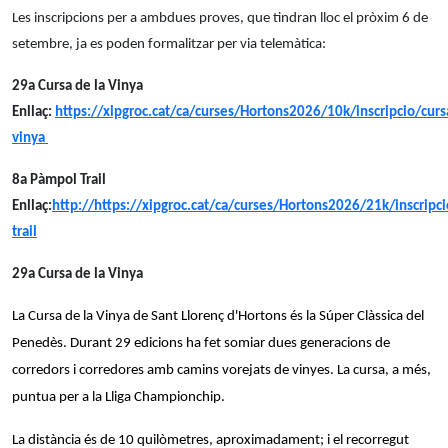
Les inscripcions per a ambdues proves, que tindran lloc el pròxim 6 de
setembre, ja es poden formalitzar per via telemàtica:
29a Cursa de la Vinya
Enllaç:
https://xipgroc.cat/ca/curses/Hortons2026/10k/inscripcio/curs
vinya
8a Pàmpol Trail
Enllaç:
http://https://xipgroc.cat/ca/curses/Hortons2026/21k/inscripc
trail
29a Cursa de la Vinya
La Cursa de la Vinya de Sant Llorenç d'Hortons és la Súper Clàssica del
Penedès. Durant 29 edicions ha fet somiar dues generacions de
corredors i corredores amb camins vorejats de vinyes. La cursa, a més,
puntua per a la Lliga Championchip.
La distància és de 10 quilòmetres, aproximadament; i el recorregut