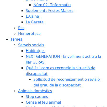
Núm.02 L'Informatiu
Suplements Festes Majors
L'Alzina
La Gazeta
Rss
Hemeroteca
Temes
Serveis socials
Habitatge
NEXT GENERATION - Envelliment actiu a la
llar GERAS
Què és i com es reconeix la situació de
discapacitat
Sol·licitud de reconeixement o revisió
del grau de la discapacitat
Animals domèstics
Stop caques
Censa el teu animal