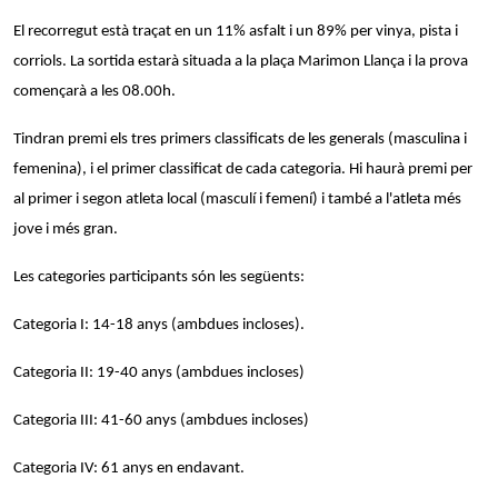
El recorregut està traçat en un 11% asfalt i un 89% per vinya, pista i
corriols. La sortida estarà situada a la plaça Marimon Llança i la prova
començarà a les 08.00h.
Tindran premi els tres primers classificats de les generals (masculina i
femenina), i el primer classificat de cada categoria. Hi haurà premi per
al primer i segon atleta local (masculí i femení) i també a l'atleta més
jove i més gran.
Les categories participants són les següents:
Categoria I: 14-18 anys (ambdues incloses).
Categoria II: 19-40 anys (ambdues incloses)
Categoria III: 41-60 anys (ambdues incloses)
Categoria IV: 61 anys en endavant.