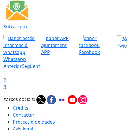
Subscriu-te
Twitt
APP
Facebook
Whatsapp
Anterior
Següent
1
2
3
Xarxes socials:
Crèdits
Contactar
Protecció de dades
Avís legal