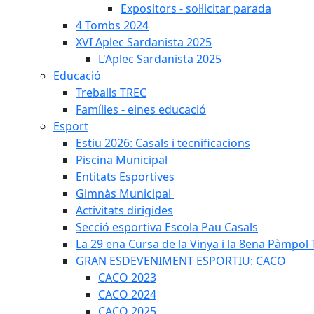
Expositors - sol·licitar parada
4 Tombs 2024
XVI Aplec Sardanista 2025
L'Aplec Sardanista 2025
Educació
Treballs TREC
Famílies - eines educació
Esport
Estiu 2026: Casals i tecnificacions
Piscina Municipal
Entitats Esportives
Gimnàs Municipal
Activitats dirigides
Secció esportiva Escola Pau Casals
La 29 ena Cursa de la Vinya i la 8ena Pàmpol T
GRAN ESDEVENIMENT ESPORTIU: CACO
CACO 2023
CACO 2024
CACO 2025