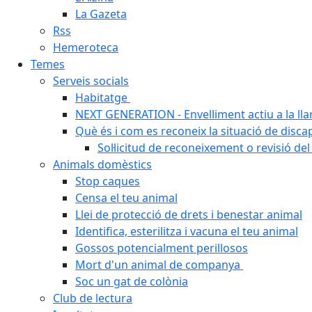
La Gazeta
Rss
Hemeroteca
Temes
Serveis socials
Habitatge
NEXT GENERATION - Envelliment actiu a la ll
Què és i com es reconeix la situació de disca
Sol·licitud de reconeixement o revisió del
Animals domèstics
Stop caques
Censa el teu animal
Llei de protecció de drets i benestar animal
Identifica, esterilitza i vacuna el teu animal
Gossos potencialment perillosos
Mort d'un animal de companya
Soc un gat de colònia
Club de lectura