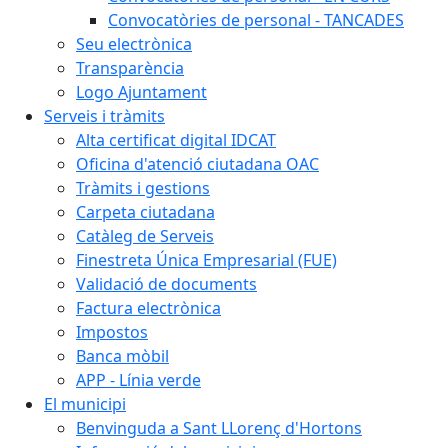
Convocatòries de personal - TANCADES
Seu electrònica
Transparència
Logo Ajuntament
Serveis i tràmits
Alta certificat digital IDCAT
Oficina d'atenció ciutadana OAC
Tràmits i gestions
Carpeta ciutadana
Catàleg de Serveis
Finestreta Única Empresarial (FUE)
Validació de documents
Factura electrònica
Impostos
Banca mòbil
APP - Línia verde
El municipi
Benvinguda a Sant LLorenç d'Hortons