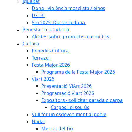
Igualtat
Dona - violència masclista / eines
LGTBI
8m 2025: Dia de la dona.
Benestar i ciutadania
Alertes sobre productes cosmètics
Cultura
Penedès Cultura
Terrazel
Festa Major 2026
Programa de la Festa Major 2026
Viart 2026
Presentació ViArt 2026
Programació Viart 2026
Expositors - sol·licitar parada o carpa
Carpes i el seu ús
Vull fer un esdeveniment al poble
Nadal
Mercat del Tió