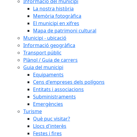
Informació del municipi
La nostra història
Memòria fotogràfica
El municipi en xifres
Mapa de patrimoni cultural
Municipi - ubicació
Informació geogràfica
Transport públic
Plànol / Guia de carrers
Guia del municipi
Equipaments
Cens d'empreses dels polígons
Entitats i associacions
Subministraments
Emergències
Turisme
Què puc visitar?
Llocs d'interès
Festes i fires