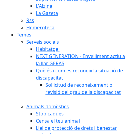
L'Alzina
La Gazeta
Rss
Hemeroteca
Temes
Serveis socials
Habitatge
NEXT GENERATION - Envelliment actiu a
la llar GERAS
Què és i com es reconeix la situació de
discapacitat
Sol·licitud de reconeixement o
revisió del grau de la discapacitat
Animals domèstics
Stop caques
Censa el teu animal
Llei de protecció de drets i benestar