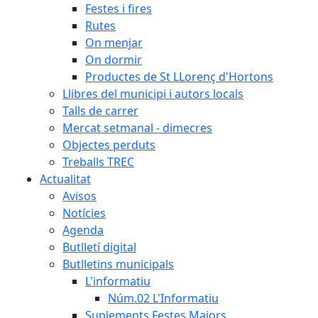
Festes i fires
Rutes
On menjar
On dormir
Productes de St LLorenç d'Hortons
Llibres del municipi i autors locals
Talls de carrer
Mercat setmanal - dimecres
Objectes perduts
Treballs TREC
Actualitat
Avisos
Notícies
Agenda
Butlletí digital
Butlletins municipals
L'informatiu
Núm.02 L'Informatiu
Suplements Festes Majors