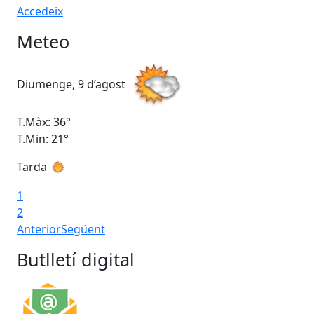
Accedeix
Meteo
Diumenge, 9 d’agost
Dil
T.Màx: 36°
T.M
T.Min: 21°
T.M
Tarda
Ta
1
2
Anterior
Següent
Butlletí digital