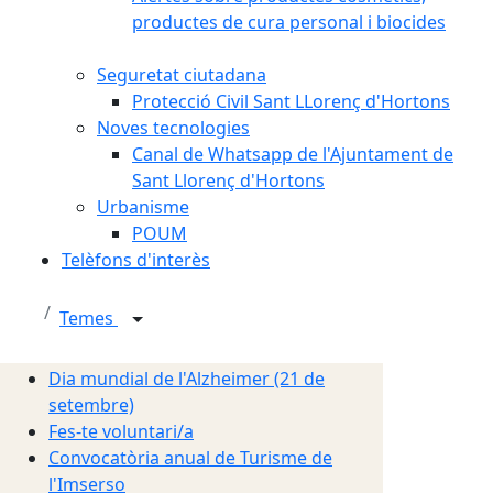
productes de cura personal i biocides
Seguretat ciutadana
Protecció Civil Sant LLorenç d'Hortons
Noves tecnologies
Canal de Whatsapp de l'Ajuntament de
Sant Llorenç d'Hortons
Urbanisme
POUM
Telèfons d'interès
Temes
Dia mundial de l'Alzheimer (21 de
setembre)
Fes-te voluntari/a
Convocatòria anual de Turisme de
l'Imserso