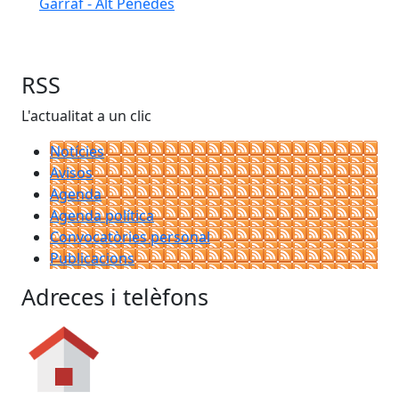
Garraf - Alt Penedès
RSS
L'actualitat a un clic
Notícies
Avisos
Agenda
Agenda política
Convocatòries personal
Publicacions
Adreces i telèfons