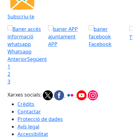
Subscriu-te
Twit
APP
Facebook
Whatsapp
Anterior
Següent
1
2
3
Xarxes socials:
Crèdits
Contactar
Protecció de dades
Avís legal
Accessibilitat