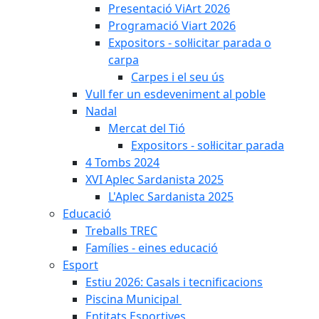
Presentació ViArt 2026
Programació Viart 2026
Expositors - sol·licitar parada o
carpa
Carpes i el seu ús
Vull fer un esdeveniment al poble
Nadal
Mercat del Tió
Expositors - sol·licitar parada
4 Tombs 2024
XVI Aplec Sardanista 2025
L'Aplec Sardanista 2025
Educació
Treballs TREC
Famílies - eines educació
Esport
Estiu 2026: Casals i tecnificacions
Piscina Municipal
Entitats Esportives