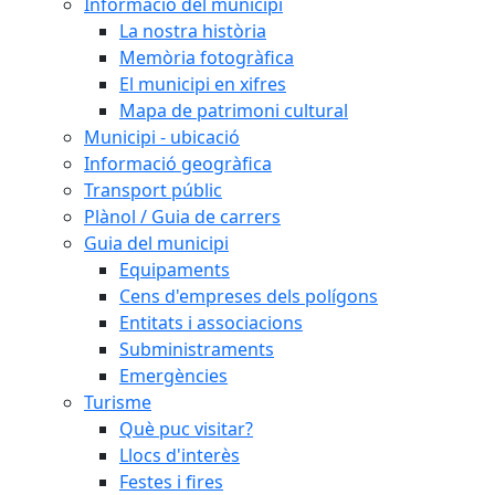
Informació del municipi
La nostra història
Memòria fotogràfica
El municipi en xifres
Mapa de patrimoni cultural
Municipi - ubicació
Informació geogràfica
Transport públic
Plànol / Guia de carrers
Guia del municipi
Equipaments
Cens d'empreses dels polígons
Entitats i associacions
Subministraments
Emergències
Turisme
Què puc visitar?
Llocs d'interès
Festes i fires