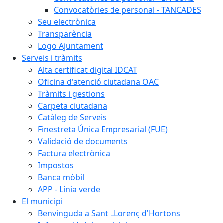
Convocatòries de personal - TANCADES
Seu electrònica
Transparència
Logo Ajuntament
Serveis i tràmits
Alta certificat digital IDCAT
Oficina d'atenció ciutadana OAC
Tràmits i gestions
Carpeta ciutadana
Catàleg de Serveis
Finestreta Única Empresarial (FUE)
Validació de documents
Factura electrònica
Impostos
Banca mòbil
APP - Línia verde
El municipi
Benvinguda a Sant LLorenç d'Hortons