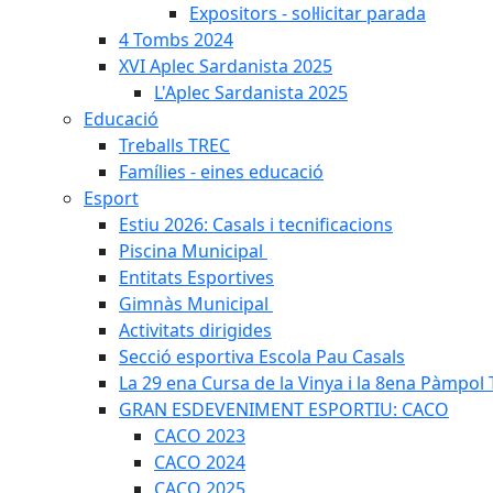
Expositors - sol·licitar parada
4 Tombs 2024
XVI Aplec Sardanista 2025
L'Aplec Sardanista 2025
Educació
Treballs TREC
Famílies - eines educació
Esport
Estiu 2026: Casals i tecnificacions
Piscina Municipal
Entitats Esportives
Gimnàs Municipal
Activitats dirigides
Secció esportiva Escola Pau Casals
La 29 ena Cursa de la Vinya i la 8ena Pàmpol T
GRAN ESDEVENIMENT ESPORTIU: CACO
CACO 2023
CACO 2024
CACO 2025