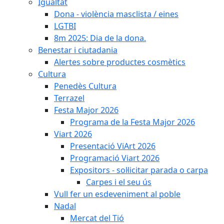
Igualtat
Dona - violència masclista / eines
LGTBI
8m 2025: Dia de la dona.
Benestar i ciutadania
Alertes sobre productes cosmètics
Cultura
Penedès Cultura
Terrazel
Festa Major 2026
Programa de la Festa Major 2026
Viart 2026
Presentació ViArt 2026
Programació Viart 2026
Expositors - sol·licitar parada o carpa
Carpes i el seu ús
Vull fer un esdeveniment al poble
Nadal
Mercat del Tió