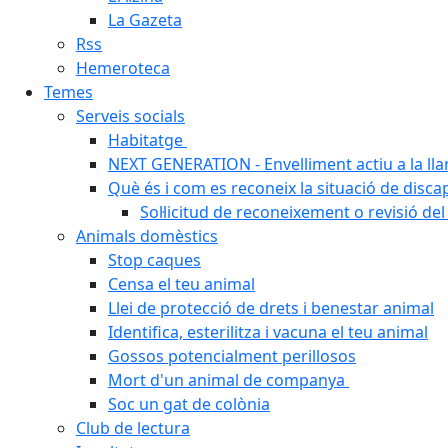
La Gazeta
Rss
Hemeroteca
Temes
Serveis socials
Habitatge
NEXT GENERATION - Envelliment actiu a la ll
Què és i com es reconeix la situació de disca
Sol·licitud de reconeixement o revisió del
Animals domèstics
Stop caques
Censa el teu animal
Llei de protecció de drets i benestar animal
Identifica, esterilitza i vacuna el teu animal
Gossos potencialment perillosos
Mort d'un animal de companya
Soc un gat de colònia
Club de lectura