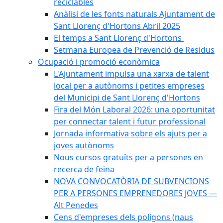
reciclables
Anàlisi de les fonts naturals Ajuntament de
Sant Llorenç d'Hortons Abril 2025
El temps a Sant Llorenç d'Hortons
Setmana Europea de Prevenció de Residus
Ocupació i promoció econòmica
L'Ajuntament impulsa una xarxa de talent
local per a autònoms i petites empreses
del Municipi de Sant Llorenç d'Hortons
Fira del Món Laboral 2026: una oportunitat
per connectar talent i futur professional
Jornada informativa sobre els ajuts per a
joves autònoms
Nous cursos gratuïts per a persones en
recerca de feina
NOVA CONVOCATÒRIA DE SUBVENCIONS
PER A PERSONES EMPRENEDORES JOVES —
Alt Penedes
Cens d'empreses dels polígons (naus