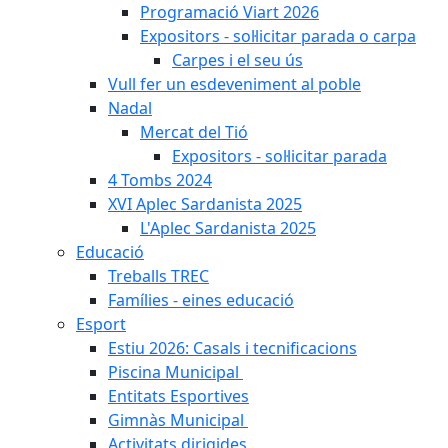
Programació Viart 2026
Expositors - sol·licitar parada o carpa
Carpes i el seu ús
Vull fer un esdeveniment al poble
Nadal
Mercat del Tió
Expositors - sol·licitar parada
4 Tombs 2024
XVI Aplec Sardanista 2025
L'Aplec Sardanista 2025
Educació
Treballs TREC
Famílies - eines educació
Esport
Estiu 2026: Casals i tecnificacions
Piscina Municipal
Entitats Esportives
Gimnàs Municipal
Activitats dirigides