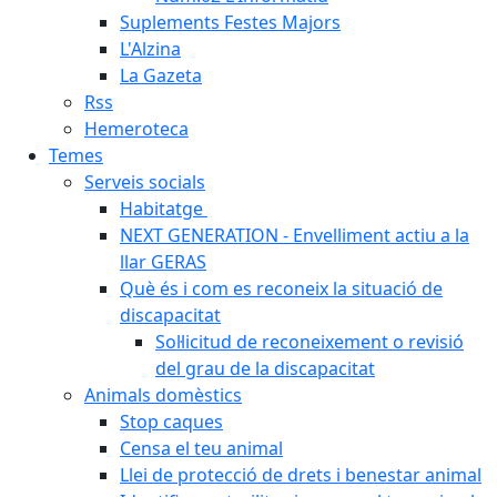
Suplements Festes Majors
L'Alzina
La Gazeta
Rss
Hemeroteca
Temes
Serveis socials
Habitatge
NEXT GENERATION - Envelliment actiu a la
llar GERAS
Què és i com es reconeix la situació de
discapacitat
Sol·licitud de reconeixement o revisió
del grau de la discapacitat
Animals domèstics
Stop caques
Censa el teu animal
Llei de protecció de drets i benestar animal