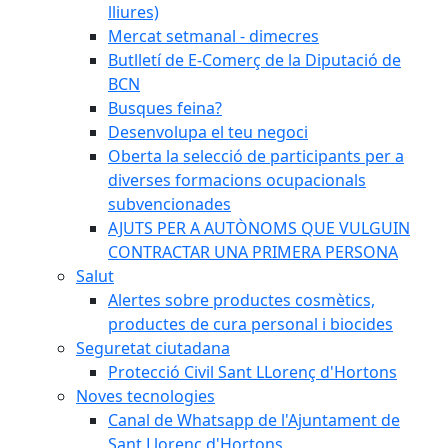
lliures)
Mercat setmanal - dimecres
Butlletí de E-Comerç de la Diputació de
BCN
Busques feina?
Desenvolupa el teu negoci
Oberta la selecció de participants per a
diverses formacions ocupacionals
subvencionades
AJUTS PER A AUTÒNOMS QUE VULGUIN
CONTRACTAR UNA PRIMERA PERSONA
Salut
Alertes sobre productes cosmètics,
productes de cura personal i biocides
Seguretat ciutadana
Protecció Civil Sant LLorenç d'Hortons
Noves tecnologies
Canal de Whatsapp de l'Ajuntament de
Sant Llorenç d'Hortons