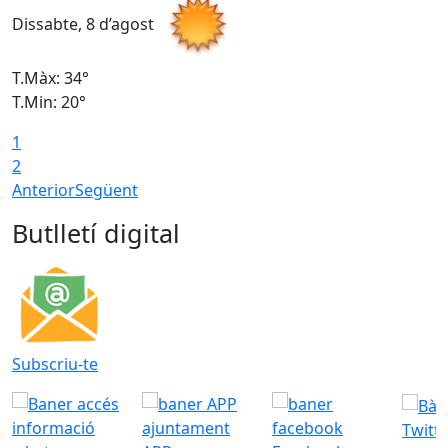
Dissabte, 8 d’agost
D
T.Màx: 34°
T
T.Min: 20°
T
1
2
Anterior
Següent
Butlletí digital
Subscriu-te
Twitt