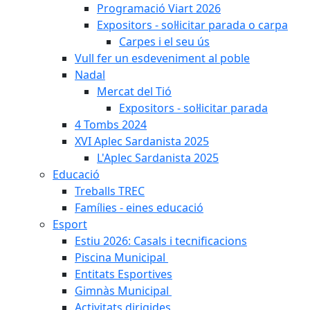
Programació Viart 2026
Expositors - sol·licitar parada o carpa
Carpes i el seu ús
Vull fer un esdeveniment al poble
Nadal
Mercat del Tió
Expositors - sol·licitar parada
4 Tombs 2024
XVI Aplec Sardanista 2025
L'Aplec Sardanista 2025
Educació
Treballs TREC
Famílies - eines educació
Esport
Estiu 2026: Casals i tecnificacions
Piscina Municipal
Entitats Esportives
Gimnàs Municipal
Activitats dirigides