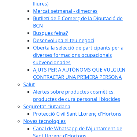
lliures)
Mercat setmanal - dimecres
Butlletí de E-Comerç de la Diputació de
BCN
Busques feina?
Desenvolupa el teu negoci
Oberta la selecció de participants per a
diverses formacions ocupacionals
subvencionades
AJUTS PER A AUTÒNOMS QUE VULGUIN
CONTRACTAR UNA PRIMERA PERSONA
Salut
Alertes sobre productes cosmètics,
productes de cura personal i biocides
Seguretat ciutadana
Protecció Civil Sant LLorenç d'Hortons
Noves tecnologies
Canal de Whatsapp de l'Ajuntament de
Sant Llorenç d'Hortons