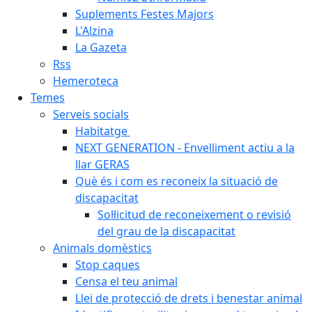
Suplements Festes Majors
L'Alzina
La Gazeta
Rss
Hemeroteca
Temes
Serveis socials
Habitatge
NEXT GENERATION - Envelliment actiu a la
llar GERAS
Què és i com es reconeix la situació de
discapacitat
Sol·licitud de reconeixement o revisió
del grau de la discapacitat
Animals domèstics
Stop caques
Censa el teu animal
Llei de protecció de drets i benestar animal