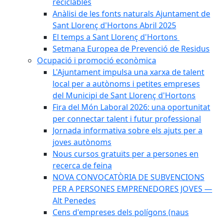
reciclables
Anàlisi de les fonts naturals Ajuntament de
Sant Llorenç d'Hortons Abril 2025
El temps a Sant Llorenç d'Hortons
Setmana Europea de Prevenció de Residus
Ocupació i promoció econòmica
L'Ajuntament impulsa una xarxa de talent
local per a autònoms i petites empreses
del Municipi de Sant Llorenç d'Hortons
Fira del Món Laboral 2026: una oportunitat
per connectar talent i futur professional
Jornada informativa sobre els ajuts per a
joves autònoms
Nous cursos gratuïts per a persones en
recerca de feina
NOVA CONVOCATÒRIA DE SUBVENCIONS
PER A PERSONES EMPRENEDORES JOVES —
Alt Penedes
Cens d'empreses dels polígons (naus