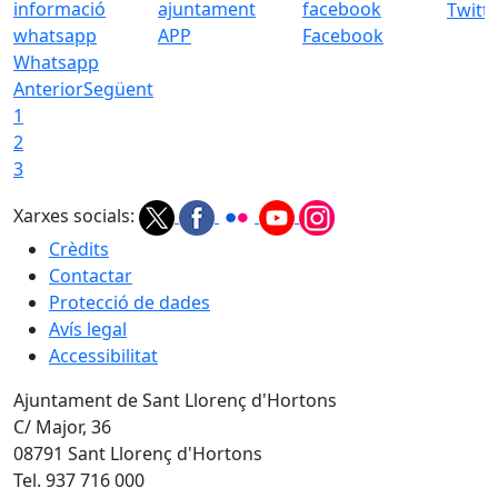
Twitt
APP
Facebook
Whatsapp
Anterior
Següent
1
2
3
Xarxes socials:
Crèdits
Contactar
Protecció de dades
Avís legal
Accessibilitat
Ajuntament de Sant Llorenç d'Hortons
C/ Major, 36
08791 Sant Llorenç d'Hortons
Tel. 937 716 000