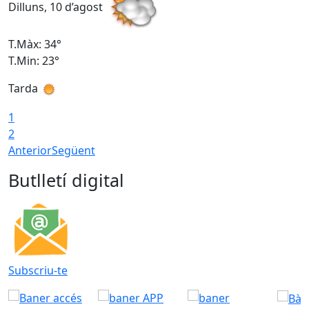
Dilluns, 10 d’agost
D
T.Màx: 34°
T
T.Min: 23°
T
Tarda
T
1
2
Anterior
Següent
Butlletí digital
Subscriu-te