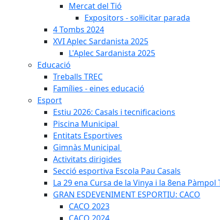
Mercat del Tió
Expositors - sol·licitar parada
4 Tombs 2024
XVI Aplec Sardanista 2025
L'Aplec Sardanista 2025
Educació
Treballs TREC
Famílies - eines educació
Esport
Estiu 2026: Casals i tecnificacions
Piscina Municipal
Entitats Esportives
Gimnàs Municipal
Activitats dirigides
Secció esportiva Escola Pau Casals
La 29 ena Cursa de la Vinya i la 8ena Pàmpol T
GRAN ESDEVENIMENT ESPORTIU: CACO
CACO 2023
CACO 2024