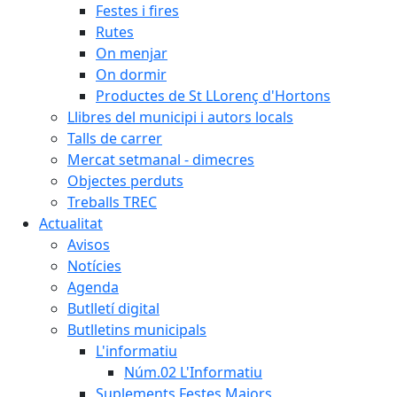
Festes i fires
Rutes
On menjar
On dormir
Productes de St LLorenç d'Hortons
Llibres del municipi i autors locals
Talls de carrer
Mercat setmanal - dimecres
Objectes perduts
Treballs TREC
Actualitat
Avisos
Notícies
Agenda
Butlletí digital
Butlletins municipals
L'informatiu
Núm.02 L'Informatiu
Suplements Festes Majors