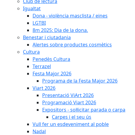
Club de lectura
Igualtat
Dona - violència masclista / eines
LGTBI
8m 2025: Dia de la dona.
Benestar i ciutadania
Alertes sobre productes cosmètics
Cultura
Penedès Cultura
Terrazel
Festa Major 2026
Programa de la Festa Major 2026
Viart 2026
Presentació ViArt 2026
Programació Viart 2026
Expositors - sol·licitar parada o carpa
Carpes i el seu ús
Vull fer un esdeveniment al poble
Nadal