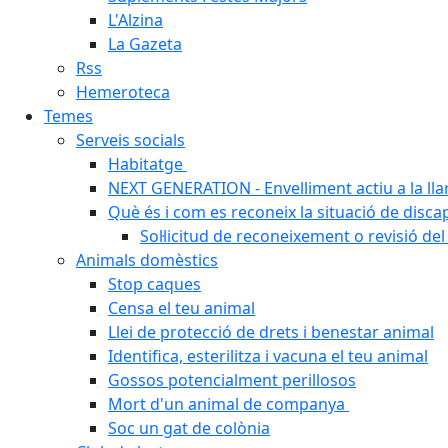
L'Alzina
La Gazeta
Rss
Hemeroteca
Temes
Serveis socials
Habitatge
NEXT GENERATION - Envelliment actiu a la ll
Què és i com es reconeix la situació de disca
Sol·licitud de reconeixement o revisió del
Animals domèstics
Stop caques
Censa el teu animal
Llei de protecció de drets i benestar animal
Identifica, esterilitza i vacuna el teu animal
Gossos potencialment perillosos
Mort d'un animal de companya
Soc un gat de colònia