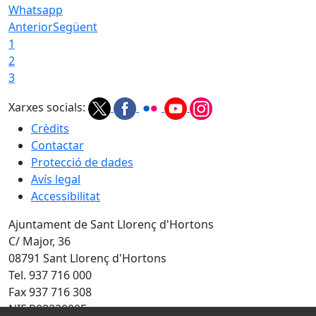
Whatsapp
Anterior
Següent
1
2
3
Xarxes socials:
Crèdits
Contactar
Protecció de dades
Avís legal
Accessibilitat
Ajuntament de Sant Llorenç d'Hortons
C/ Major, 36
08791 Sant Llorenç d'Hortons
Tel. 937 716 000
Fax 937 716 308
NIF P0822000F