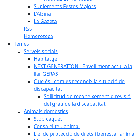
Suplements Festes Majors
L'Alzina
La Gazeta
Rss
Hemeroteca
Temes
Serveis socials
Habitatge
NEXT GENERATION - Envelliment actiu a la
llar GERAS
Què és i com es reconeix la situació de
discapacitat
Sol·licitud de reconeixement o revisió
del grau de la discapacitat
Animals domèstics
Stop caques
Censa el teu animal
Llei de protecció de drets i benestar animal