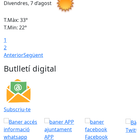
Divendres, 7 d’agost
D
T.Màx: 33°
T
T.Min: 22°
T
1
2
Anterior
Següent
Butlletí digital
Subscriu-te
Twitt
APP
Facebook