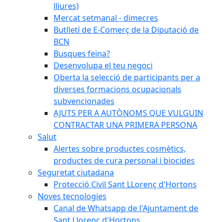
lliures)
Mercat setmanal - dimecres
Butlletí de E-Comerç de la Diputació de
BCN
Busques feina?
Desenvolupa el teu negoci
Oberta la selecció de participants per a
diverses formacions ocupacionals
subvencionades
AJUTS PER A AUTÒNOMS QUE VULGUIN
CONTRACTAR UNA PRIMERA PERSONA
Salut
Alertes sobre productes cosmètics,
productes de cura personal i biocides
Seguretat ciutadana
Protecció Civil Sant LLorenç d'Hortons
Noves tecnologies
Canal de Whatsapp de l'Ajuntament de
Sant Llorenç d'Hortons