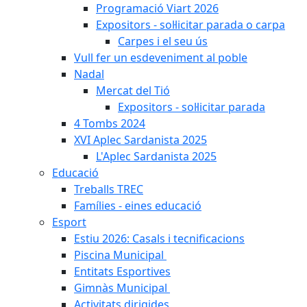
Programació Viart 2026
Expositors - sol·licitar parada o carpa
Carpes i el seu ús
Vull fer un esdeveniment al poble
Nadal
Mercat del Tió
Expositors - sol·licitar parada
4 Tombs 2024
XVI Aplec Sardanista 2025
L'Aplec Sardanista 2025
Educació
Treballs TREC
Famílies - eines educació
Esport
Estiu 2026: Casals i tecnificacions
Piscina Municipal
Entitats Esportives
Gimnàs Municipal
Activitats dirigides