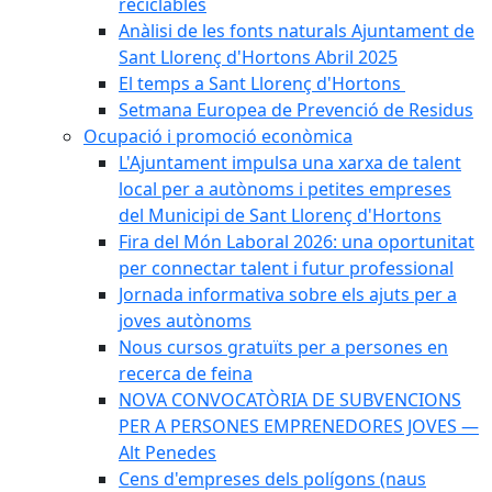
reciclables
Anàlisi de les fonts naturals Ajuntament de
Sant Llorenç d'Hortons Abril 2025
El temps a Sant Llorenç d'Hortons
Setmana Europea de Prevenció de Residus
Ocupació i promoció econòmica
L'Ajuntament impulsa una xarxa de talent
local per a autònoms i petites empreses
del Municipi de Sant Llorenç d'Hortons
Fira del Món Laboral 2026: una oportunitat
per connectar talent i futur professional
Jornada informativa sobre els ajuts per a
joves autònoms
Nous cursos gratuïts per a persones en
recerca de feina
NOVA CONVOCATÒRIA DE SUBVENCIONS
PER A PERSONES EMPRENEDORES JOVES —
Alt Penedes
Cens d'empreses dels polígons (naus