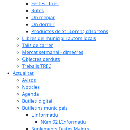
Festes i fires
Rutes
On menjar
On dormir
Productes de St LLorenç d'Hortons
Llibres del municipi i autors locals
Talls de carrer
Mercat setmanal - dimecres
Objectes perduts
Treballs TREC
Actualitat
Avisos
Notícies
Agenda
Butlletí digital
Butlletins municipals
L'informatiu
Núm.02 L'Informatiu
Suplements Festes Majors