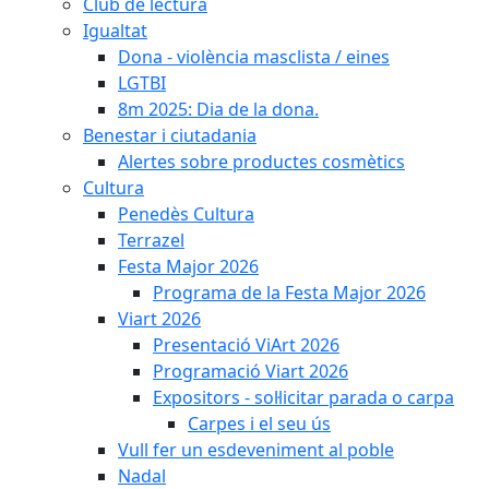
Club de lectura
Igualtat
Dona - violència masclista / eines
LGTBI
8m 2025: Dia de la dona.
Benestar i ciutadania
Alertes sobre productes cosmètics
Cultura
Penedès Cultura
Terrazel
Festa Major 2026
Programa de la Festa Major 2026
Viart 2026
Presentació ViArt 2026
Programació Viart 2026
Expositors - sol·licitar parada o carpa
Carpes i el seu ús
Vull fer un esdeveniment al poble
Nadal