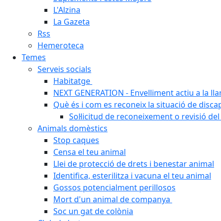
L'Alzina
La Gazeta
Rss
Hemeroteca
Temes
Serveis socials
Habitatge
NEXT GENERATION - Envelliment actiu a la ll
Què és i com es reconeix la situació de disca
Sol·licitud de reconeixement o revisió del
Animals domèstics
Stop caques
Censa el teu animal
Llei de protecció de drets i benestar animal
Identifica, esterilitza i vacuna el teu animal
Gossos potencialment perillosos
Mort d'un animal de companya
Soc un gat de colònia