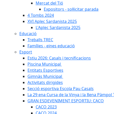
Mercat del Tió
Expositors - sol·licitar parada
4 Tombs 2024
XVI Aplec Sardanista 2025
L'Aplec Sardanista 2025
Educació
Treballs TREC
Famílies - eines educació
Esport
Estiu 2026: Casals i tecnificacions
Piscina Municipal
Entitats Esportives
Gimnàs Municipal
Activitats dirigides
Secció esportiva Escola Pau Casals
La 29 ena Cursa de la Vinya i la 8ena Pàmpol T
GRAN ESDEVENIMENT ESPORTIU: CACO
CACO 2023
CACO 2024