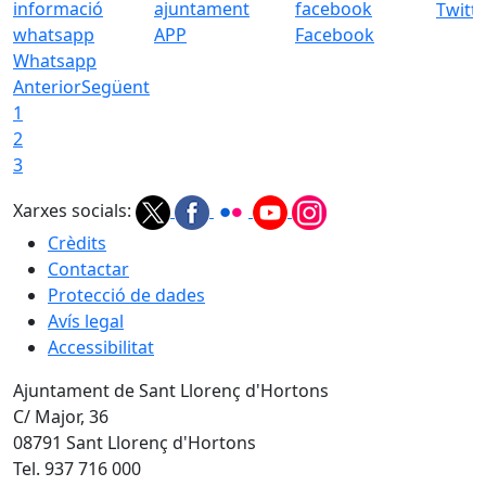
Twitt
APP
Facebook
Whatsapp
Anterior
Següent
1
2
3
Xarxes socials:
Crèdits
Contactar
Protecció de dades
Avís legal
Accessibilitat
Ajuntament de Sant Llorenç d'Hortons
C/ Major, 36
08791 Sant Llorenç d'Hortons
Tel. 937 716 000