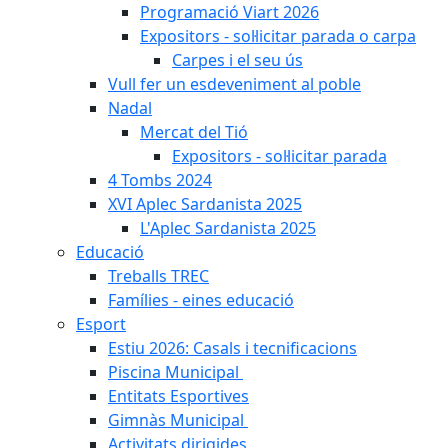
Programació Viart 2026
Expositors - sol·licitar parada o carpa
Carpes i el seu ús
Vull fer un esdeveniment al poble
Nadal
Mercat del Tió
Expositors - sol·licitar parada
4 Tombs 2024
XVI Aplec Sardanista 2025
L'Aplec Sardanista 2025
Educació
Treballs TREC
Famílies - eines educació
Esport
Estiu 2026: Casals i tecnificacions
Piscina Municipal
Entitats Esportives
Gimnàs Municipal
Activitats dirigides