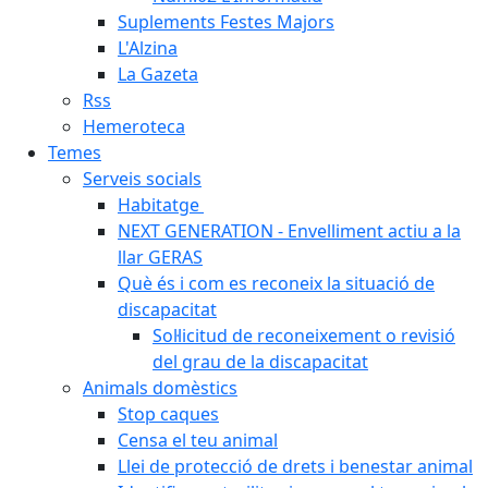
Suplements Festes Majors
L'Alzina
La Gazeta
Rss
Hemeroteca
Temes
Serveis socials
Habitatge
NEXT GENERATION - Envelliment actiu a la
llar GERAS
Què és i com es reconeix la situació de
discapacitat
Sol·licitud de reconeixement o revisió
del grau de la discapacitat
Animals domèstics
Stop caques
Censa el teu animal
Llei de protecció de drets i benestar animal