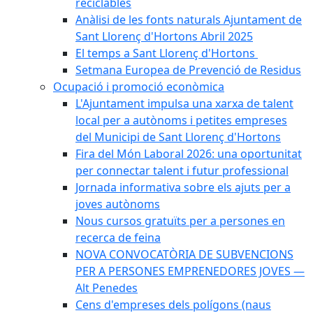
reciclables
Anàlisi de les fonts naturals Ajuntament de
Sant Llorenç d'Hortons Abril 2025
El temps a Sant Llorenç d'Hortons
Setmana Europea de Prevenció de Residus
Ocupació i promoció econòmica
L'Ajuntament impulsa una xarxa de talent
local per a autònoms i petites empreses
del Municipi de Sant Llorenç d'Hortons
Fira del Món Laboral 2026: una oportunitat
per connectar talent i futur professional
Jornada informativa sobre els ajuts per a
joves autònoms
Nous cursos gratuïts per a persones en
recerca de feina
NOVA CONVOCATÒRIA DE SUBVENCIONS
PER A PERSONES EMPRENEDORES JOVES —
Alt Penedes
Cens d'empreses dels polígons (naus