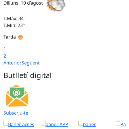
Dilluns, 10 d’agost
D
T.Màx: 34°
T
T.Min: 23°
T
Tarda
T
1
2
Anterior
Següent
Butlletí digital
Subscriu-te