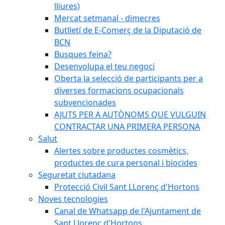
lliures)
Mercat setmanal - dimecres
Butlletí de E-Comerç de la Diputació de
BCN
Busques feina?
Desenvolupa el teu negoci
Oberta la selecció de participants per a
diverses formacions ocupacionals
subvencionades
AJUTS PER A AUTÒNOMS QUE VULGUIN
CONTRACTAR UNA PRIMERA PERSONA
Salut
Alertes sobre productes cosmètics,
productes de cura personal i biocides
Seguretat ciutadana
Protecció Civil Sant LLorenç d'Hortons
Noves tecnologies
Canal de Whatsapp de l'Ajuntament de
Sant Llorenç d'Hortons