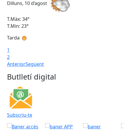
Dilluns, 10 d’agost
Dim
T.Màx: 34°
T.M
T.Min: 23°
T.M
Tarda
Ta
1
2
Anterior
Següent
Butlletí digital
Subscriu-te