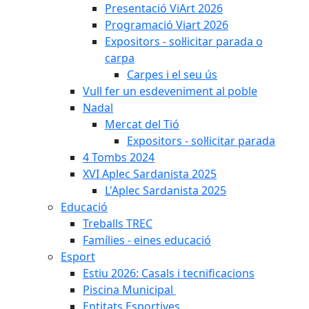
Presentació ViArt 2026
Programació Viart 2026
Expositors - sol·licitar parada o
carpa
Carpes i el seu ús
Vull fer un esdeveniment al poble
Nadal
Mercat del Tió
Expositors - sol·licitar parada
4 Tombs 2024
XVI Aplec Sardanista 2025
L'Aplec Sardanista 2025
Educació
Treballs TREC
Famílies - eines educació
Esport
Estiu 2026: Casals i tecnificacions
Piscina Municipal
Entitats Esportives