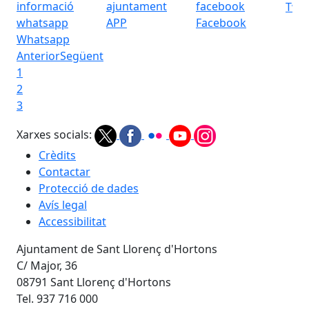
Twit
APP
Facebook
Whatsapp
Anterior
Següent
1
2
3
Xarxes socials:
Crèdits
Contactar
Protecció de dades
Avís legal
Accessibilitat
Ajuntament de Sant Llorenç d'Hortons
C/ Major, 36
08791 Sant Llorenç d'Hortons
Tel. 937 716 000