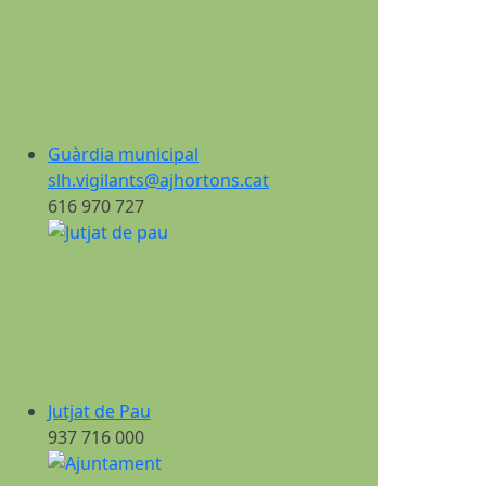
Guàrdia municipal
slh.vigilants@ajhortons.cat
616 970 727
Jutjat de Pau
937 716 000