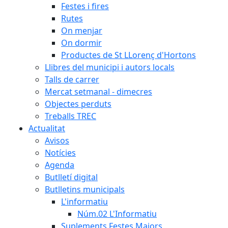
Festes i fires
Rutes
On menjar
On dormir
Productes de St LLorenç d'Hortons
Llibres del municipi i autors locals
Talls de carrer
Mercat setmanal - dimecres
Objectes perduts
Treballs TREC
Actualitat
Avisos
Notícies
Agenda
Butlletí digital
Butlletins municipals
L'informatiu
Núm.02 L'Informatiu
Suplements Festes Majors