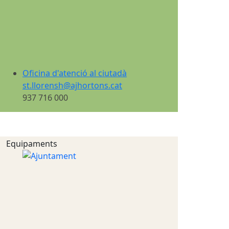
Oficina d'atenció al ciutadà
st.llorensh@ajhortons.cat
937 716 000
Equipaments