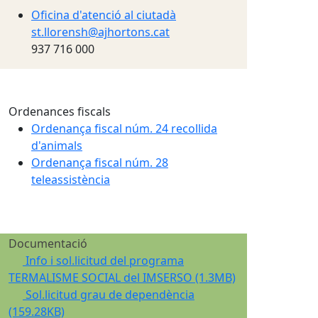
Oficina d'atenció al ciutadà
st.llorensh@ajhortons.cat
937 716 000
Ordenances fiscals
Ordenança fiscal núm. 24 recollida
d'animals
Ordenança fiscal núm. 28
teleassistència
Documentació
Info i sol.licitud del programa
TERMALISME SOCIAL del IMSERSO
(1.3MB)
Sol.licitud grau de dependència
(159.28KB)