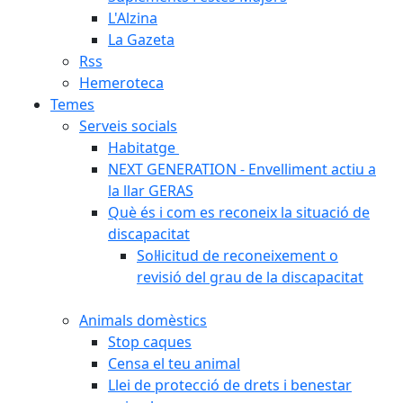
L'Alzina
La Gazeta
Rss
Hemeroteca
Temes
Serveis socials
Habitatge
NEXT GENERATION - Envelliment actiu a
la llar GERAS
Què és i com es reconeix la situació de
discapacitat
Sol·licitud de reconeixement o
revisió del grau de la discapacitat
Animals domèstics
Stop caques
Censa el teu animal
Llei de protecció de drets i benestar