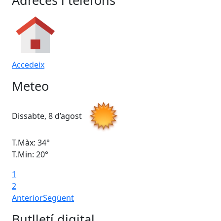
Accedeix
Meteo
Dissabte, 8 d’agost
Di
T.Màx: 34°
T.M
T.Min: 20°
T.M
1
2
Anterior
Següent
Butlletí digital