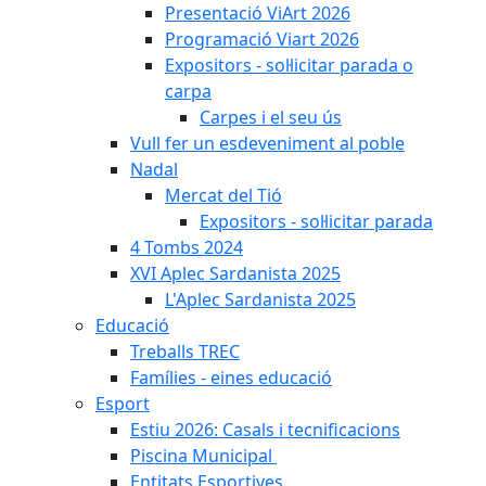
Presentació ViArt 2026
Programació Viart 2026
Expositors - sol·licitar parada o
carpa
Carpes i el seu ús
Vull fer un esdeveniment al poble
Nadal
Mercat del Tió
Expositors - sol·licitar parada
4 Tombs 2024
XVI Aplec Sardanista 2025
L'Aplec Sardanista 2025
Educació
Treballs TREC
Famílies - eines educació
Esport
Estiu 2026: Casals i tecnificacions
Piscina Municipal
Entitats Esportives