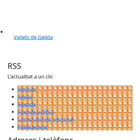
Vailets de Gelida
RSS
L'actualitat a un clic
Notícies
Avisos
Agenda
Agenda política
Convocatòries personal
Publicacions
Adreces i telèfons