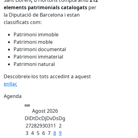
Sant Llorenç d'Hortons compta amb
212
elements patrimonials catalogats
per
la Diputació de Barcelona i estan
classificats com:
Patrimoni immoble
Patrimoni moble
Patrimoni documental
Patrimoni immaterial
Patrimoni natural
Descobreix-los tots accedint a aquest
enllaç
Agenda
Agost 2026
Dl
Dt
Dc
Dj
Dv
Ds
Dg
27
28
29
30
31
1
2
3
4
5
6
7
8
9