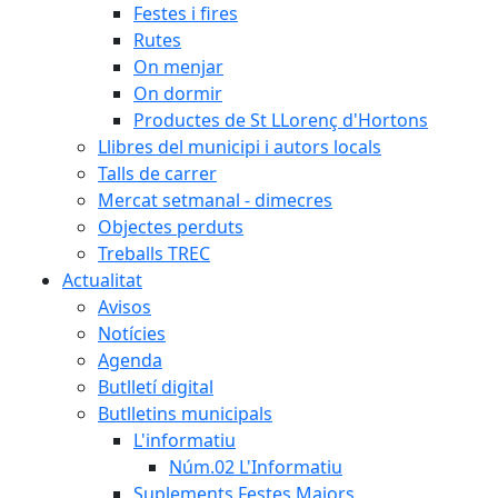
Festes i fires
Rutes
On menjar
On dormir
Productes de St LLorenç d'Hortons
Llibres del municipi i autors locals
Talls de carrer
Mercat setmanal - dimecres
Objectes perduts
Treballs TREC
Actualitat
Avisos
Notícies
Agenda
Butlletí digital
Butlletins municipals
L'informatiu
Núm.02 L'Informatiu
Suplements Festes Majors