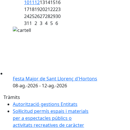
10
11
12
13
14
15
16
17
18
19
20
21
22
23
24
25
26
27
28
29
30
31
1
2
3
4
5
6
Festa Major de Sant Llorenç d'Hortons
08-ag.-2026 - 12-ag.-2026
Tràmits
Autorització gestions Entitats
Sol·licitud permís espais i materials
per a espectacles públics o
activitats recreatives de caràcter