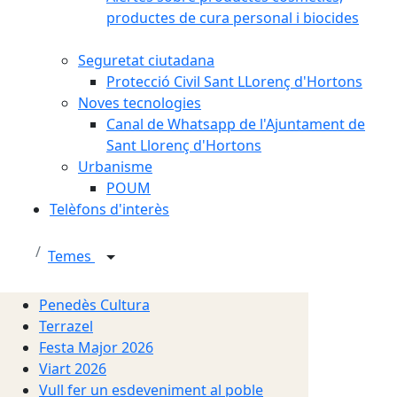
productes de cura personal i biocides
Seguretat ciutadana
Protecció Civil Sant LLorenç d'Hortons
Noves tecnologies
Canal de Whatsapp de l'Ajuntament de
Sant Llorenç d'Hortons
Urbanisme
POUM
Telèfons d'interès
Temes
Penedès Cultura
Terrazel
Festa Major 2026
Viart 2026
Vull fer un esdeveniment al poble