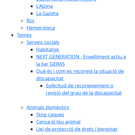
L'Alzina
La Gazeta
Rss
Hemeroteca
Temes
Serveis socials
Habitatge
NEXT GENERATION - Envelliment actiu a
la llar GERAS
Què és i com es reconeix la situació de
discapacitat
Sol·licitud de reconeixement o
revisió del grau de la discapacitat
Animals domèstics
Stop caques
Censa el teu animal
Llei de protecció de drets i benestar