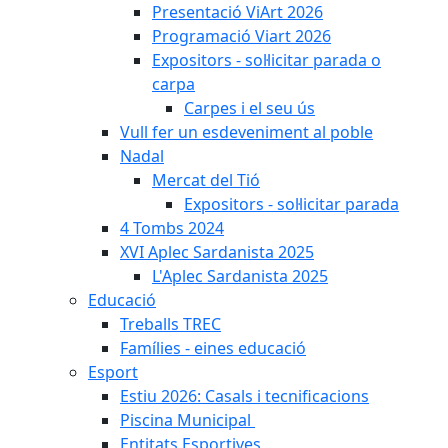
Presentació ViArt 2026
Programació Viart 2026
Expositors - sol·licitar parada o
carpa
Carpes i el seu ús
Vull fer un esdeveniment al poble
Nadal
Mercat del Tió
Expositors - sol·licitar parada
4 Tombs 2024
XVI Aplec Sardanista 2025
L'Aplec Sardanista 2025
Educació
Treballs TREC
Famílies - eines educació
Esport
Estiu 2026: Casals i tecnificacions
Piscina Municipal
Entitats Esportives