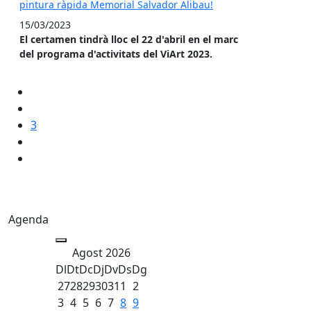
pintura ràpida Memorial Salvador Alibau!
15/03/2023
El certamen tindrà lloc el 22 d'abril en el marc
del programa d'activitats del ViArt 2023.
3
Agenda
Agost 2026
Dl
Dt
Dc
Dj
Dv
Ds
Dg
27
28
29
30
31
1
2
3
4
5
6
7
8
9