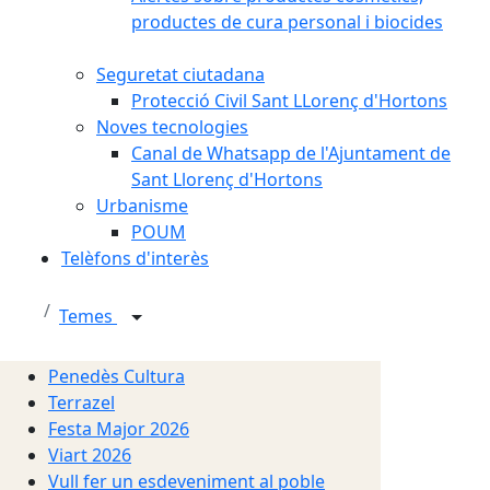
productes de cura personal i biocides
Seguretat ciutadana
Protecció Civil Sant LLorenç d'Hortons
Noves tecnologies
Canal de Whatsapp de l'Ajuntament de
Sant Llorenç d'Hortons
Urbanisme
POUM
Telèfons d'interès
Temes
Penedès Cultura
Terrazel
Festa Major 2026
Viart 2026
Vull fer un esdeveniment al poble