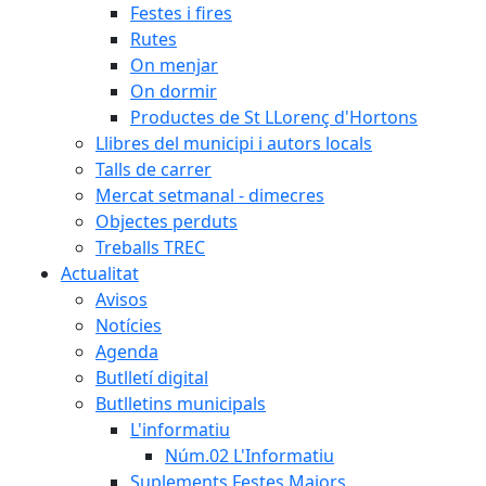
Festes i fires
Rutes
On menjar
On dormir
Productes de St LLorenç d'Hortons
Llibres del municipi i autors locals
Talls de carrer
Mercat setmanal - dimecres
Objectes perduts
Treballs TREC
Actualitat
Avisos
Notícies
Agenda
Butlletí digital
Butlletins municipals
L'informatiu
Núm.02 L'Informatiu
Suplements Festes Majors