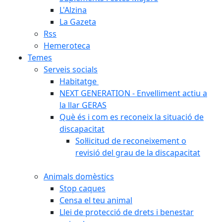
L'Alzina
La Gazeta
Rss
Hemeroteca
Temes
Serveis socials
Habitatge
NEXT GENERATION - Envelliment actiu a
la llar GERAS
Què és i com es reconeix la situació de
discapacitat
Sol·licitud de reconeixement o
revisió del grau de la discapacitat
Animals domèstics
Stop caques
Censa el teu animal
Llei de protecció de drets i benestar