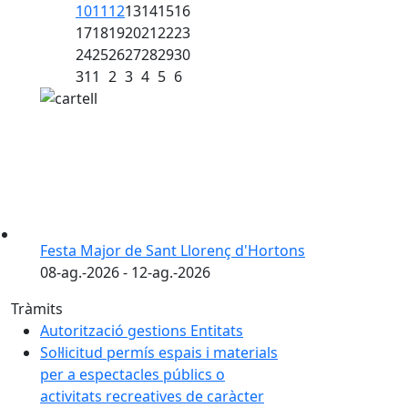
10
11
12
13
14
15
16
17
18
19
20
21
22
23
24
25
26
27
28
29
30
31
1
2
3
4
5
6
Festa Major de Sant Llorenç d'Hortons
08-ag.-2026 - 12-ag.-2026
Tràmits
Autorització gestions Entitats
Sol·licitud permís espais i materials
per a espectacles públics o
activitats recreatives de caràcter